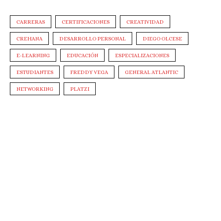
CARRERAS
CERTIFICACIONES
CREATIVIDAD
CREHANA
DESARROLLO PERSONAL
DIEGO OLCESE
E-LEARNING
EDUCACIÓN
ESPECIALIZACIONES
ESTUDIANTES
FREDDY VEGA
GENERAL ATLANTIC
NETWORKING
PLATZI