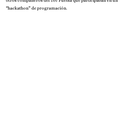
otros compañeros del Tec Puebla que participaban en un
“hackathon” de programación.