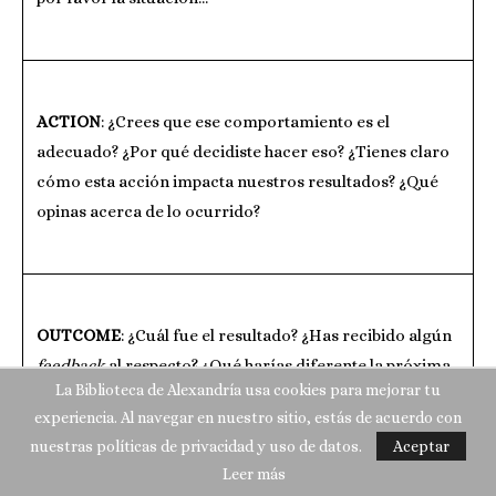
ACTION
: ¿Crees que ese comportamiento es el
adecuado? ¿Por qué decidiste hacer eso? ¿Tienes claro
cómo esta acción impacta nuestros resultados? ¿Qué
opinas acerca de lo ocurrido?
OUTCOME
: ¿Cuál fue el resultado? ¿Has recibido algún
feedback
al respecto? ¿Qué harías diferente la próxima
La Biblioteca de Alexandría usa cookies para mejorar tu
vez? ¿Cómo crees que esto impacta en tu desempeño?
experiencia. Al navegar en nuestro sitio, estás de acuerdo con
nuestras políticas de privacidad y uso de datos.
Aceptar
Leer más