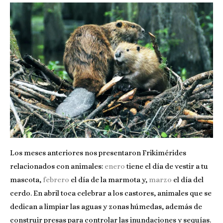
Los meses anteriores nos presentaron Frikimérides
relacionados con animales:
enero
tiene el día de vestir a tu
mascota,
febrero
el día de la marmota y,
marzo
el día del
cerdo. En abril toca celebrar a los castores, animales que se
dedican a limpiar las aguas y zonas húmedas, además de
construir presas para controlar las inundaciones y sequías.