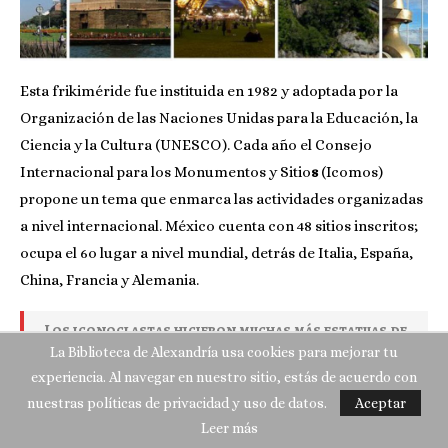
Esta frikiméride fue instituida en 1982 y adoptada por la
Organización de las Naciones Unidas para la Educación, la
Ciencia y la Cultura (UNESCO). Cada año el Consejo
Internacional para los Monumentos y Sitio
s
(Icomos)
propone un tema que enmarca las actividades organizadas
a nivel internacional. México cuenta con 48 sitios inscritos;
ocupa el 6o lugar a nivel mundial, detrás de Italia, España,
China, Francia y Alemania.
Los iconoclastas hicieron muchas más estatuas de
las que destruyeron.
La Biblioteca de Alexandría usa cookies para mejorar tu
experiencia. Al navegar en nuestro sitio, estás de acuerdo con
-Gilbert Keith Chesterton, Escritor británico.
nuestras políticas de privacidad y uso de datos.
Aceptar
Leer más