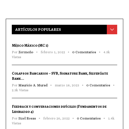
ARTÍCULOS POPULARES
Méjico Máxico (MC 1)
Por
Zermeño
febrero 1, 2022
0 Comentarios
4.5k
Vistas
Colapsos Bancarios – SVB, Signature Bank, SilverGate
Bank...
Por
Mauricio A. Murad
marzo 18, 2023
0 Comentarios
2.3k Vistas
Feedback y conversaciones difíciles (Fundamentos de
Liderazgo 4)
Por
Itzel Rosas
febrero 26, 2022
0 Comentarios
1.4k
Vistas